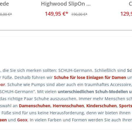
ede
Highwood SlipOn W
C
LEVE
149,95 €*
129,
0,00 €*
190,00 €*
e, die Sie sich merken sollten: SCHUH-Germann. Schließlich sind
Sc
er Füße. Deshalb führen wir
Schuhe für lose Einlagen für Damen
u
bor
. Schuhe wie Pumps sind aber auch ein traumhaftes Accessoire
 SCHUH-Germann“. Mit vielen
unterschiedlichen Schuh-Modellen 
 das richtige Paar Schuhe auszusuchen. Immer mehr Menschen sch
uswahl an
Damenschuhen
,
Herrenschuhen
,
Kinderschuhen
,
Sport
e Füße sind für uns keine Herausforderung, denn wir bieten ihne
reen
und
Geox
. In vielen Farben und Formen werden Sie auch Ihr