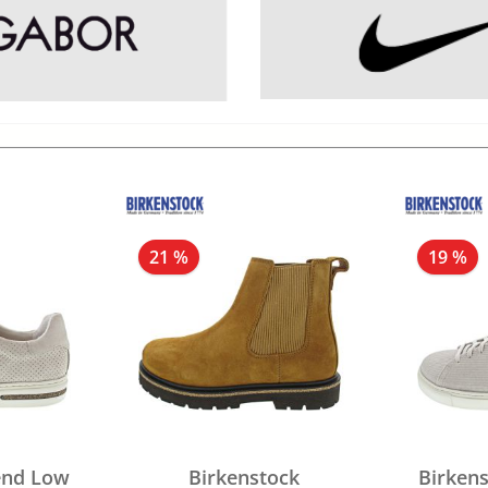
21 %
19 %
end Low
Birkenstock
Birken