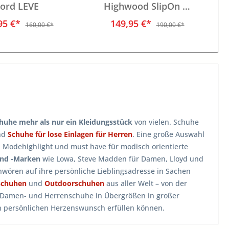
ord LEVE
Highwood SlipOn W
LENA
95 €*
149,95 €*
160,00 €*
190,00 €*
huhe mehr als nur ein Kleidungsstück
von vielen. Schuhe
nd
Schuhe für lose Einlagen für Herren
. Eine große Auswahl
, Modehighlight und must have für modisch orientierte
und -Marken
wie Lowa, Steve Madden für Damen, Lloyd und
wören auf ihre persönliche Lieblingsadresse in Sachen
schuhen
und
Outdoorschuhen
aus aller Welt – von der
n Damen- und Herrenschuhe in Übergrößen in großer
en persönlichen Herzenswunsch erfüllen können.