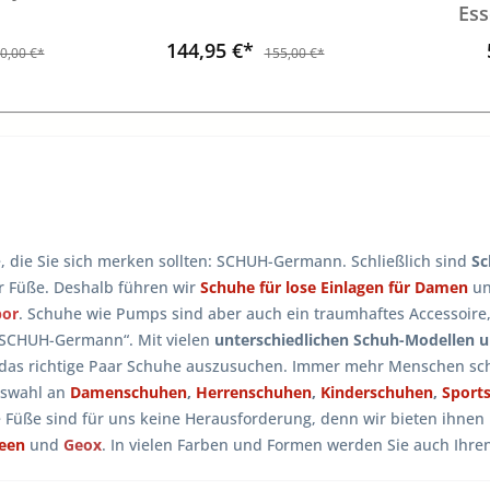
Ess
144,95 €*
0,00 €*
155,00 €*
e, die Sie sich merken sollten: SCHUH-Germann. Schließlich sind
Sc
er Füße. Deshalb führen wir
Schuhe für lose Einlagen für Damen
u
bor
. Schuhe wie Pumps sind aber auch ein traumhaftes Accessoire
 SCHUH-Germann“. Mit vielen
unterschiedlichen Schuh-Modellen 
 das richtige Paar Schuhe auszusuchen. Immer mehr Menschen sch
uswahl an
Damenschuhen
,
Herrenschuhen
,
Kinderschuhen
,
Sport
e Füße sind für uns keine Herausforderung, denn wir bieten ihne
reen
und
Geox
. In vielen Farben und Formen werden Sie auch Ihr